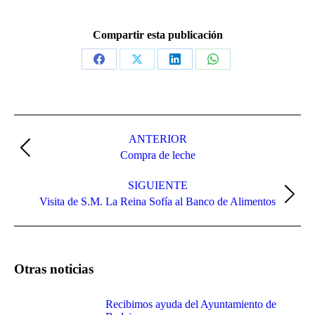
Compartir esta publicación
Share
Share
Share
Share
on
on
on
on
Facebook
X
LinkedIn
WhatsApp
Navegación
entre
ANTERIOR
Publicación
Compra de leche
publicaciones
anterior:
SIGUIENTE
Publicación
Visita de S.M. La Reina Sofía al Banco de Alimentos
siguiente:
Otras noticias
Recibimos ayuda del Ayuntamiento de