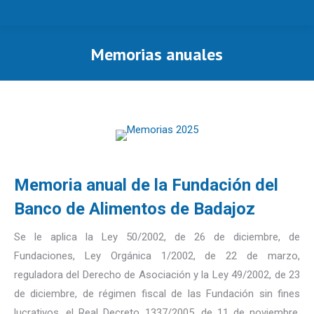
Memorias anuales
Estás aquí:
Memoria anual de la Fundación del
Banco de Alimentos de Badajoz
Se le aplica la Ley 50/2002, de 26 de diciembre, de
Fundaciones, Ley Orgánica 1/2002, de 22 de marzo,
reguladora del Derecho de Asociación y la Ley 49/2002, de 23
de diciembre, de régimen fiscal de las Fundación sin fines
lucrativos, el Real Decreto 1337/2005, de 11 de noviembre,