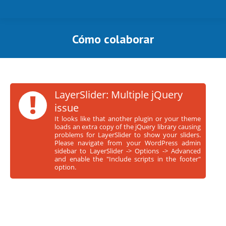
Cómo colaborar
Estás aquí:
!
LayerSlider: Multiple jQuery
issue
It looks like that another plugin or your theme
loads an extra copy of the jQuery library causing
problems for LayerSlider to show your sliders.
Please navigate from your WordPress admin
sidebar to LayerSlider -> Options -> Advanced
and enable the "Include scripts in the footer"
option.