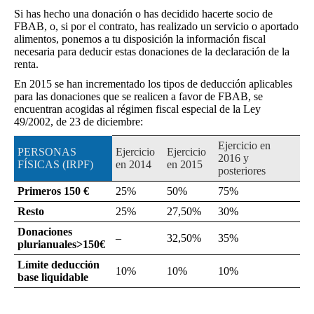
Si has hecho una donación o has decidido hacerte socio de
FBAB, o, si por el contrato, has realizado un servicio o aportado
alimentos, ponemos a tu disposición la información fiscal
necesaria para deducir estas donaciones de la declaración de la
renta.
En 2015 se han incrementado los tipos de deducción aplicables
para las donaciones que se realicen a favor de FBAB, se
encuentran acogidas al régimen fiscal especial de la Ley
49/2002, de 23 de diciembre:
Ejercicio en
PERSONAS
Ejercicio
Ejercicio
2016 y
FÍSICAS (IRPF)
en 2014
en 2015
posteriores
Primeros 150 €
25%
50%
75%
Resto
25%
27,50%
30%
Donaciones
–
32,50%
35%
plurianuales>150€
Límite deducción
10%
10%
10%
base liquidable