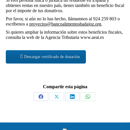
Si eres persona física o jurídica no residente en España y
obtienes rentas en nuestro país, tienes también un beneficio fiscal
por el importe de tus donativos.
Por favor, si aún no lo has hecho, llámamnos al 924 259 803 o
escríbenos a
proyectos@bancoalimentosbadajoz.org
.
Si quieres ampliar la información sobre estos beneficios fiscales,
consulta la web de la Agencia Tributaria www.aeat.es
Descargar certificado de donación
Compartir esta página
Share
Share
Share
Share
on
on
on
on
Facebook
X
LinkedIn
WhatsApp