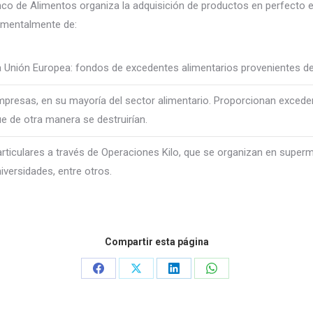
nco de Alimentos organiza la adquisición de productos en perfecto
mentalmente de:
 Unión Europea: fondos de excedentes alimentarios provenientes de
presas, en su mayoría del sector alimentario. Proporcionan exced
e de otra manera se destruirían.
rticulares a través de Operaciones Kilo, que se organizan en superm
iversidades, entre otros.
Compartir esta página
Share
Share
Share
Share
on
on
on
on