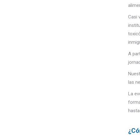
alime
Casi 
insti
toxic
inmig
A par
jorna
Nuest
las n
La ev
forma
hasta
¿Có