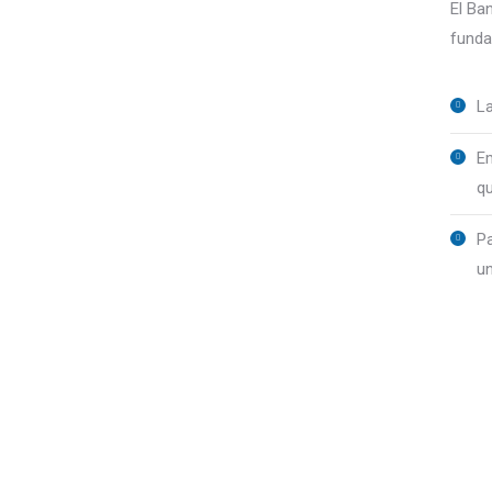
El Ba
funda
La
Em
qu
Pa
un