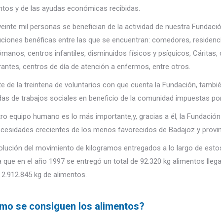
ntos y de las ayudas económicas recibidas.
veinte mil personas se benefician de la actividad de nuestra Fundaci
tuciones benéficas entre las que se encuentran: comedores, residenc
ómanos, centros infantiles, disminuidos físicos y psíquicos, Cárita
rantes, centros de día de atención a enfermos, entre otros.
te de la treintena de voluntarios con que cuenta la Fundación, tamb
das de trabajos sociales en beneficio de la comunidad impuestas por el
ro equipo humano es lo más importante,y, gracias a él, la Fundación
ecesidades crecientes de los menos favorecidos de Badajoz y provinci
olución del movimiento de kilogramos entregados a lo largo de esto
 que en el año 1997 se entregó un total de 92.320 kg alimentos lleg
 2.912.845 kg de alimentos.
mo se consiguen los alimentos?