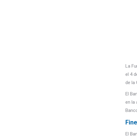
La Fu
el 4 
de la
El Ba
en la
Banco
Fine
El Ba