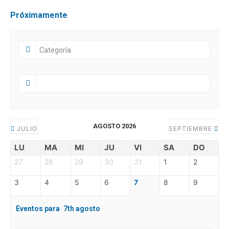
Próximamente
AGOSTO 2026
JULIO
SEPTIEMBRE
LU
MA
MI
JU
VI
SA
DO
27
28
29
30
31
1
2
3
4
5
6
7
8
9
Eventos para
7th
agosto