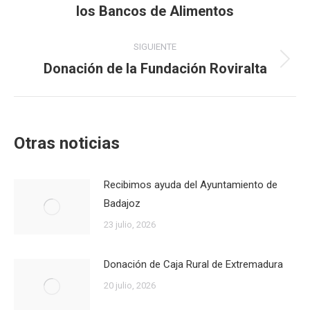
los Bancos de Alimentos
publicaciones
anterior:
SIGUIENTE
Donación de la Fundación Roviralta
Publicación
siguiente:
Otras noticias
Recibimos ayuda del Ayuntamiento de
Badajoz
23 julio, 2026
Donación de Caja Rural de Extremadura
20 julio, 2026