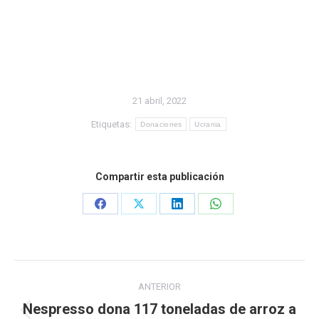
21 abril, 2022
Etiquetas:
Donaciones
Ucrania
Compartir esta publicación
Share
Share
Share
Share
on
on
on
on
Facebook
X
LinkedIn
WhatsApp
Navegación
ANTERIOR
entre
Nespresso dona 117 toneladas de arroz a
Publicación