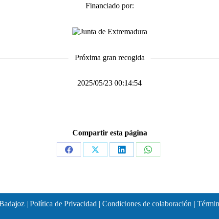
Financiado por:
Próxima gran recogida
2025/05/23 00:14:54
Compartir esta página
Share
Share
Share
Share
on
on
on
on
Facebook
X
LinkedIn
WhatsApp
Badajoz |
Política de Privacidad
|
Condiciones de colaboración
|
Términ