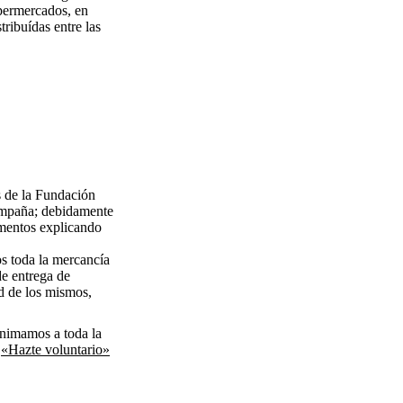
upermercados, en
tribuídas entre las
s de la Fundación
campaña; debidamente
imentos explicando
os toda la mercancía
de entrega de
ad de los mismos,
animamos a toda la
o
«Hazte voluntario»