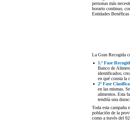
personas más necesit
horario continuo, con
Entidades Benéficas
La Gran Recogida co
1.ª Fase Recogi
Banco de Alimento
identificados; cr
en qué consta la
2ª Fase Clasifica
en las mismas. Se 
alimentos. Esta f
tendría una durac
Toda esta campaña re
población de la prov
como a través del 9