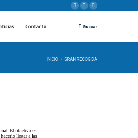
Facebook
X
YouTube
page
page
page
opens
opens
opens
oticias
Contacto
Buscar:
Buscar
in
in
in
new
new
new
window
window
window
Estás aquí:
INICIO
GRAN RECOGIDA
nal. El objetivo es
hacerlo llegar a las