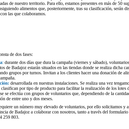
adas de nuestro territorio. Para ello, estamos presentes en más de 50 s
siguiendo alimentos que, posteriormente, tras su clasificación, serán dis
 con las que colaboramos.
nsta de dos fases:
da
:
durante dos días que dura la campaña (viernes y sábado), voluntario
s de Badajoz estarán situados en las tiendas donde se realiza dicha 
eando grupos por turnos. Invitan a los clientes hacer una donación de al
 campaña.
ción:
desarrollada en nuestras instalaciones. Se realiza una vez tengam
clasifican por tipo de producto para facilitar la realización de los lotes 
ase se efectúa con grupos de voluntarios que, dependiendo de la cantid
ión de entre uno y dos meses.
quiere un número muy elevado de voluntarios, por ello solicitamos y 
incia de Badajoz a colaborar con nosotros, tanto a través del formulari
24 259 803.