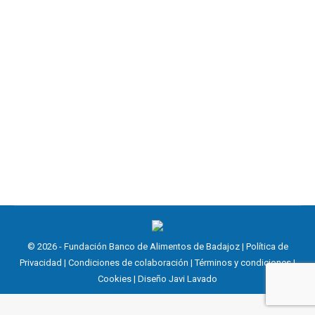
Continua el reparto a comedores
Noticias
3 abril, 2020
Continuamos con el reparto a los comedores
sociales de Badajoz, todos estamos haciendo un
esfuerzo extra para que los más necesitados puedan
alimentarse.
© 2026 - Fundación Banco de Alimentos de Badajoz |
Política de
Privacidad
|
Condiciones de colaboración
|
Términos y condiciones
|
Cookies
| Diseño
Javi Lavado