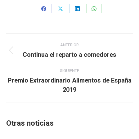
Share
Share
Share
Share
on
on
on
on
Facebook
X
LinkedIn
WhatsApp
Navegación
ANTERIOR
entre
Continua el reparto a comedores
Publicación
anterior:
publicaciones
SIGUIENTE
Premio Extraordinario Alimentos de España
Publicación
2019
siguiente:
Otras noticias