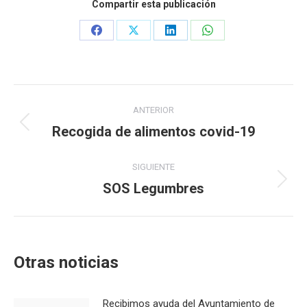
Compartir esta publicación
Share
Share
Share
Share
on
on
on
on
Facebook
X
LinkedIn
WhatsApp
Navegación
ANTERIOR
entre
Recogida de alimentos covid-19
Publicación
anterior:
publicaciones
SIGUIENTE
SOS Legumbres
Publicación
siguiente:
Otras noticias
Recibimos ayuda del Ayuntamiento de