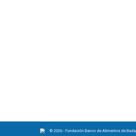
Dona Cestas de Alimentos onli
Noticias
26 octubre, 2020
Dona cestas de alimentos desde nuestra we
© 2026 - Fundación Banco de Alimentos de Bada