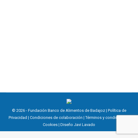
Donación de sandías
Noticias
30 julio, 2021
Este mes de julio la Fundación Banco de Alimentos de
Badajoz ha recibido una generosa aportación de Nita
Sandías de estos apropiados productos para el
verano.
© 2026 - Fundación Banco de Alimentos de Badajoz |
Política de
Privacidad
|
Condiciones de colaboración
|
Términos y condiciones
|
Cookies
| Diseño
Javi Lavado