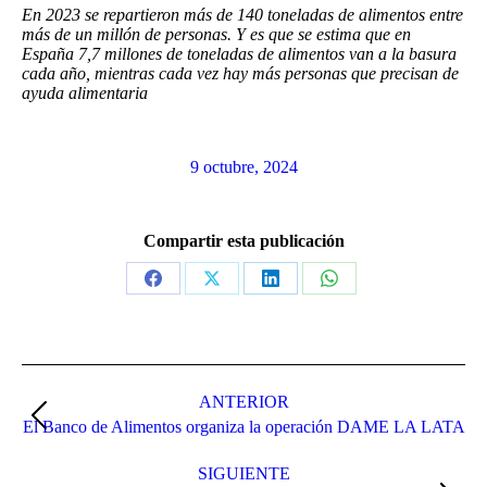
En 2023 se repartieron más de 140 toneladas de alimentos entre
más de un millón de personas. Y es que se estima que en
España 7,7 millones de toneladas de alimentos van a la basura
cada año, mientras cada vez hay más personas que precisan de
ayuda alimentaria
9 octubre, 2024
Compartir esta publicación
Share
Share
Share
Share
on
on
on
on
Facebook
X
LinkedIn
WhatsApp
Navegación
entre
ANTERIOR
Publicación
El Banco de Alimentos organiza la operación DAME LA LATA
publicaciones
anterior:
SIGUIENTE