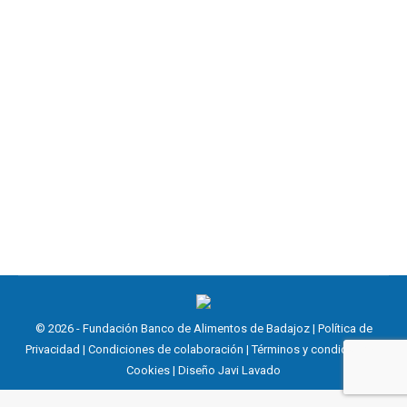
PlanB, un proyecto innovador en la
lucha contra el desperdicio alimentario
Noticias
,
Plan B
9 octubre, 2024
Los Bancos de alimentos avanzamos en PlanB, un
proyecto innovador en la lucha contra el desperdicio
alimentario en favor de las personas y del planeta
© 2026 - Fundación Banco de Alimentos de Badajoz |
Política de
Privacidad
|
Condiciones de colaboración
|
Términos y condiciones
|
Cookies
| Diseño
Javi Lavado