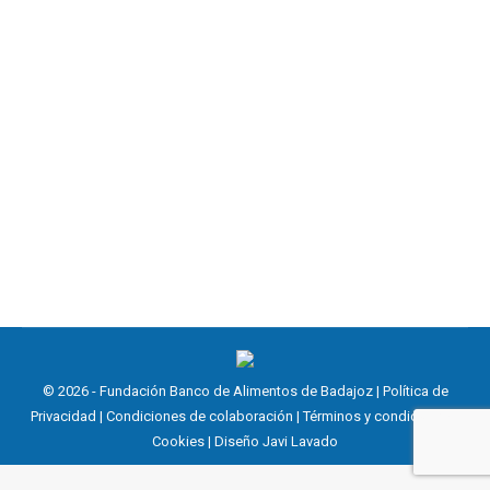
🌟 ¡Tu ayuda puede llenar muchas
mesas! 🌟
Noticias
,
Operación Kilo
,
Solidaridad
,
Voluntariado
19 marzo, 2026
Únete como voluntario y ayuda a que ningún hogar se
quede sin lo básico.
© 2026 - Fundación Banco de Alimentos de Badajoz |
Política de
Privacidad
|
Condiciones de colaboración
|
Términos y condiciones
|
Cookies
| Diseño
Javi Lavado