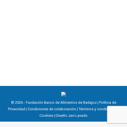
Día Solidario de Caja Rural de
Extremadura
Día Solidario
,
Noticias
15 septiembre, 2023
En el día Solidario de Caja Rural de Extremadura, el
destino de su aportación fue para el Banco de
Alimentos.
© 2026 - Fundación Banco de Alimentos de Badajoz |
Política de
Privacidad
|
Condiciones de colaboración
|
Términos y condiciones
|
Cookies
| Diseño
Javi Lavado