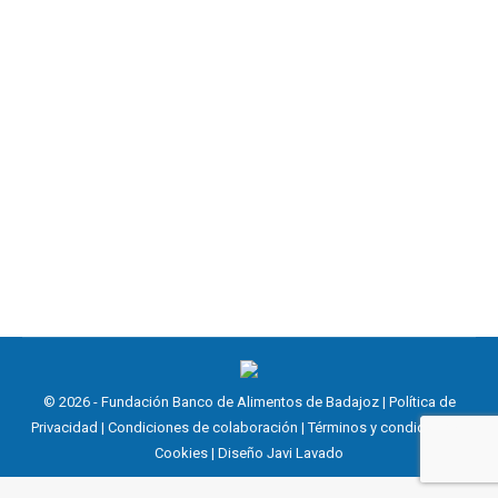
Exposición Benéfica «Los Colores de
la vida»
Exposición Benéfica
,
Noticias
27 febrero, 2026
«Los colores de la vida» es un título muy acertado
para identificar la exposición. Aquí se exponen
acuarelas de diversa temáticas.
© 2026 - Fundación Banco de Alimentos de Badajoz |
Política de
Privacidad
|
Condiciones de colaboración
|
Términos y condiciones
|
Cookies
| Diseño
Javi Lavado